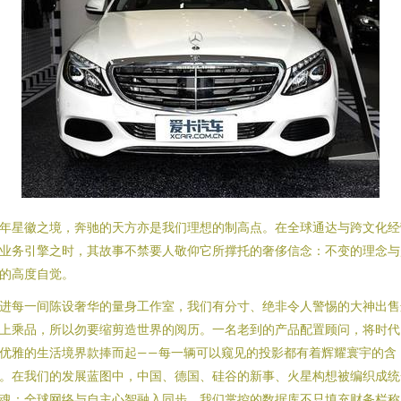
年星徽之境，奔驰的天方亦是我们理想的制高点。在全球通达与跨文化经
业务引擎之时，其故事不禁要人敬仰它所撑托的奢侈信念：不变的理念与
的高度自觉。
进每一间陈设奢华的量身工作室，我们有分寸、绝非令人警惕的大神出售
上乘品，所以勿要缩剪造世界的阅历。一名老到的产品配置顾问，将时代
优雅的生活境界款捧而起——每一辆可以窥见的投影都有着辉耀寰宇的含
。在我们的发展蓝图中，中国、德国、硅谷的新事、火星构想被编织成统
魂：全球网络与自主心智融入同步。我们掌控的数据库不只填充财务栏称