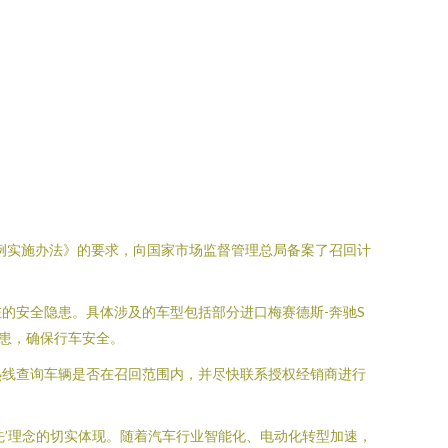
例实施办法》的要求，向国家市场监督管理总局备案了召回计
的安全隐患。具体涉及的车型包括部分进口梅赛德斯-奔驰S
患，确保行车安全。
热线查询车辆是否在召回范围内，并尽快联系授权经销商进行
先’理念的切实体现。随着汽车行业智能化、电动化转型加速，