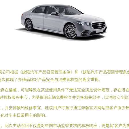
限公司根据《缺陷汽车产品召回管理条例》和《缺陷汽车产品召回管理条
再次体现了奔驰品牌对产品安全与消费者权益的高度重视。
存在偏差，可能导致在某些使用条件下无法完全满足设计规范，存在潜在
通过授权服务中心，为受影响车辆免费检查并更换相关部件，以消除安全隐
主，并安排预约检修事宜。建议用户可自行通过奔驰官方网站或客户服务
小化对车主日常用车的影响。
。此次主动召回不仅是对中国市场监管要求的积极响应，更是其‘客户为