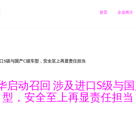
售
首页
企业简介
进口S级与国产C级车型，安全至上再显责任担当
华启动召回 涉及进口S级与国
型，安全至上再显责任担当