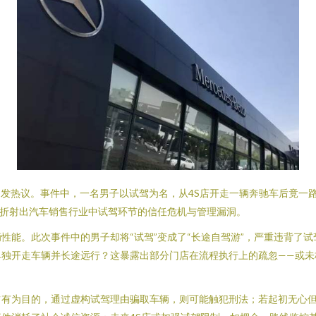
引发热议。事件中，一名男子以试驾为名，从4S店开走一辆奔驰车后竟一
更折射出汽车销售行业中试驾环节的信任危机与管理漏洞。
性能。此次事件中的男子却将“试驾”变成了“长途自驾游”，严重违背了试
独开走车辆并长途远行？这暴露出部分门店在流程执行上的疏忽——或未核
有为目的，通过虚构试驾理由骗取车辆，则可能触犯刑法；若起初无心但