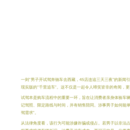
一则“男子开试驾奔驰车去西藏，4S店连追三天三夜”的新闻
现实版的“千里追车”。这不仅是一起令人啼笑皆非的奇闻，
试驾本是购车流程中的重要一环，旨在让消费者亲身体验车辆
记驾照、限定路线与时间，并有销售陪同。涉事男子如何能单
驾需求”。
从法律角度看，该行为可能涉嫌诈骗或侵占。若男子以非法占