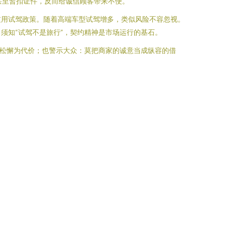
甚至暂扣证件，反而给诚信顾客带来不便。
滥用试驾政策。随着高端车型试驾增多，类似风险不容忽视。
须知“试驾不是旅行”，契约精神是市场运行的基石。
理松懈为代价；也警示大众：莫把商家的诚意当成纵容的借